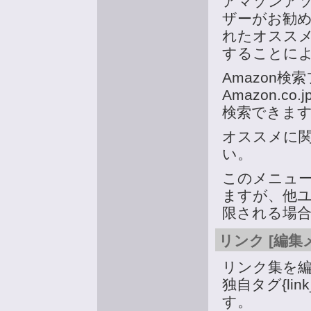
アマゾンア
ザーがお勧
れたオススメは
することに
Amazon検
Amazon.c
検索できま
オススメに
い。
このメニュ
ますが、他
限される場
リンク [編集
リンク集を
独自タグ{li
す。