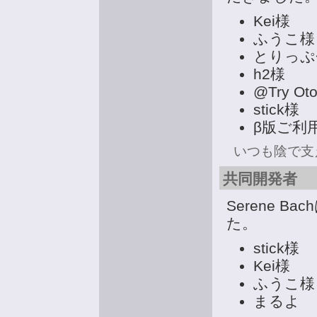
Kei様
ふうこ様
とりっぷ
h2様
@Try Ot
stick様
β版ご利
いつも陰で支
共同開発者
Serene 
た。
stick様
Kei様
ふうこ様
まるよ