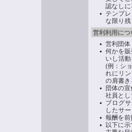
認なしに
テンプレー
な限り残
営利利用につ
営利団体
何かを販
いし活動
(例：シ
れにリン
の肩書き
団体の宣
社員とし
ブログサー
したサー
報酬を前提
以下に示