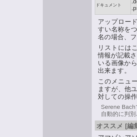
.d
ドキュメント
.p
アップロー
すい名称を
名の場合、
リストには
情報が記載
いる画像か
出来ます。
このメニュ
ますが、他
対しての操
Serene B
自動的に判別
オススメ [編