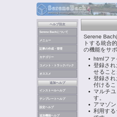
ヘルプ目次
Serene Bachについて
Serene 
メニュー
トする統合
の機能をサ
記事の作成・管理
カテゴリー
html
登録され
コメント・トラックバック
せること
オススメ
登録され
追加ヘルプ
付けるこ
マルチユ
インストールヘルプ
す。
テンプレートヘルプ
アマゾン
設定ヘルプ
利用する
追加機能ヘルプ