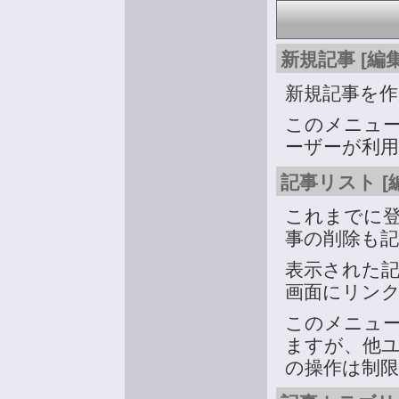
新規記事 [編
新規記事を
このメニュ
ーザーが利
記事リスト [
これまでに
事の削除も
表示された
画面にリン
このメニュ
ますが、他
の操作は制