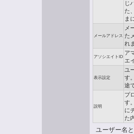
じ
た
ま
メ
た
メールアドレス
れ
ア
アソシエイトID
エ
ユ
す
表示設定
途
プ
す
説明
に
た
ユーザー名