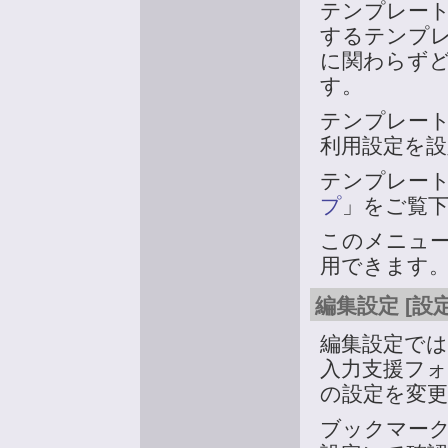
テンプレー
するテンプ
に関わらず
す。
テンプレー
利用設定を
テンプレー
プ
」をご覧
このメニュ
用できます
編集設定 [設
編集設定で
入力支援フ
の設定を変
ブックマー