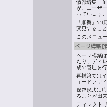
情報編集画
が、ユーザ
っています
「順番」の
変更するこ
このメニュ
ページ構築 [
ページ構築
たり、ディ
成の管理を
再構築ではイ
ィードファイ
保存形式に
ることが出
ディレクト