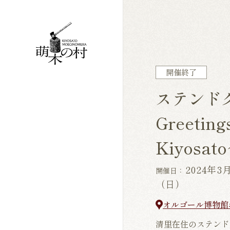
開催終了
ステンド
Greeting
Kiyosat
2024年
開催日：
（日）
オルゴール博物館
清里在住のステンド