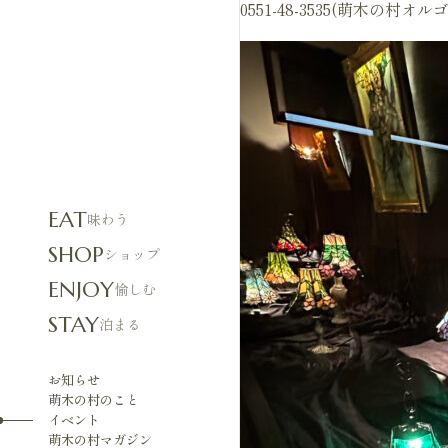
0551-48-3535(萌木の
EAT
味わう
SHOP
ショップ
ENJOY
愉しむ
STAY
泊まる
お知らせ
萌木の村のこと
イベント
萌木の村マガジン