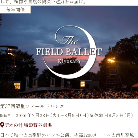
して、植物や自然の奥深い魅力をお届け。
開催予定
毎年開催
第37回清里フィールドバレエ
2026年7月28日(火)～8月9日(日)※休演日8月3日(月)
開催日：
萌木の村 特設野外劇場
日本で唯一の長期野外バレエ公演。標高1200メートルの清里高原