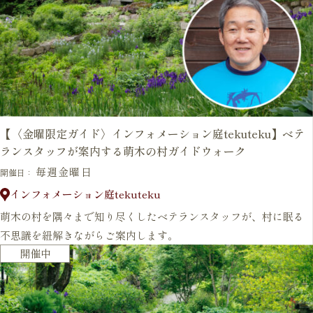
【〈金曜限定ガイド〉インフォメーション庭tekuteku】ベテ
ランスタッフが案内する萌木の村ガイドウォーク
毎週金曜日
開催日：
インフォメーション庭tekuteku
萌木の村を隅々まで知り尽くしたベテランスタッフが、村に眠る
不思議を紐解きながらご案内します。
開催中