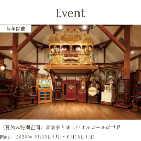
Event
開催予定
毎年開催
〈夏休み特別企画〉音楽家と楽しむオルゴールの世界
2026年 8月10日(月)～8月16日(日)
開催日：