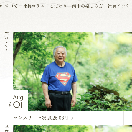
すべて
社長コラム
こだわり
清里の楽しみ方
社員インタ
社長コラム
Aug
01
2026
マンスリー上次 2026.08月号