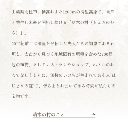
山梨県北杜市、標高およそ1200mの清里高原で、
自然
と共生し未来を開拓し続ける「萌木の村（もえぎのむ
ら）」。
20世紀前半に清里を開拓した先人たちの知恵である石
垣と、
太古から息づく地域固有の亜種を含めた700種
超の植物、
そしてレストランやショップ、ホテルのお
もてなしとともに、
無数のいのちが生まれてあそぶ“は
じまりの庭”で、
皆さまとお会いできる時間が私たちの
宝物です。
萌木の村のこと