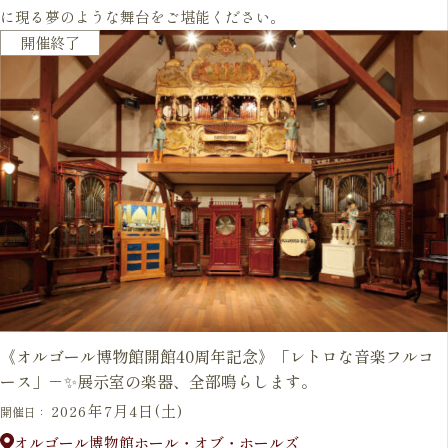
に現る夢のような舞台をご堪能ください。
開催終了
《オルゴール博物館開館40周年記念》「レトロな音楽フルコ
ース」－✨展示室の楽器、全部鳴らします。
2026年7月4日(土)
開催日：
オルゴール博物館ホール・オブ・ホールズ