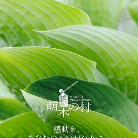
感
動
を
、
あ
な
た
の
も
の
が
た
り
に
。