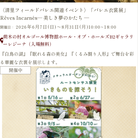
〈清里フィールドバレエ関連イベント〉「バレエ衣裳展」
Rêves Incarnés― 美しき夢のかたち ―
2026年6月7日(日)～8月31日(月)10:00~18:00
開催日：
萌木の村オルゴール博物館ホール・オブ・ホールズB2ギャラリ
ーレジーナ（入場無料）
『白鳥の湖』『眠れる森の美女』『くるみ割り人形』で舞台を彩
る華麗な衣裳を展示します。
開催中