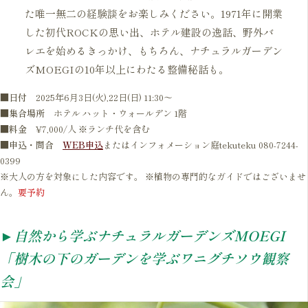
た唯一無二の経験談をお楽しみください。1971年に開業
した初代ROCKの思い出、ホテル建設の逸話、野外バ
レエを始めるきっかけ、もちろん、ナチュラルガーデン
ズMOEGIの10年以上にわたる整備秘話も。
■日付
2025年6月3日(火),22日(日) 11:30～
■
集合場所
ホテル ハット・ウォールデン 1階
■
料金
¥7,000/人 ※ランチ代を含む
■申込・問合
WEB申込
またはインフォメーション庭tekuteku 080-7244-
0399
※大人の方を対象にした内容です。 ※植物の専門的なガイドではございませ
ん。
要予約
►自然から学ぶナチュラルガーデンズMOEGI
「樹木の下のガーデンを学ぶワニグチソウ観察
会」