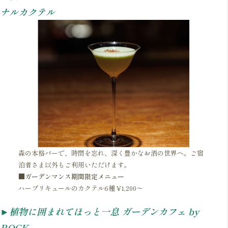
ナルカクテル
森の本格バーで、時間を忘れ、深く豊かなお酒の世界へ。ご宿
泊者さま以外もご利用いただけます。
■ガーデンマンス期間限定メニュー
ハーブリキュールのカクテル6種 ¥1,200～
►
植物に囲まれてほっと一息
ガーデンカフェ by
ROCK