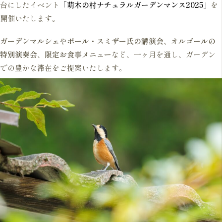
台にしたイベント
「萌木の村ナチュラルガーデンマンス2025」
を
開催いたします。
ガーデンマルシェ
や
ポール・スミザー氏の講演会
、
オルゴールの
特別演奏会
、
限定お食事メニュー
など、一ヶ月を通し、ガーデン
での豊かな滞在をご提案いたします。