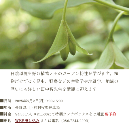
日陰環境を好む植物とそのガーデン特性を学びます。植
物だけでなく昆虫、野鳥などの生物学や地質学、地域の
歴史にも詳しい田中智先生を講師に迎えます。
■日時
2025年6月2日(月) 9:00-16:00
■
場所
長野県川上村村役場駐車場
■
料金
¥4,500/人 ＊¥1,500にて特製ランチボックスをご用意
要予約
■
申込
WEB申し込み
または電話（080-7244-0399）