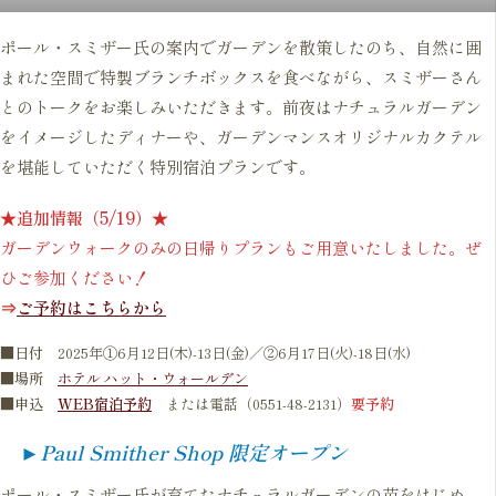
ポール・スミザー氏の案内でガーデンを散策したのち、自然に囲
まれた空間で特製ブランチボックスを食べながら、スミザーさん
とのトークをお楽しみいただきます。前夜はナチュラルガーデン
をイメージしたディナーや、ガーデンマンスオリジナルカクテル
を堪能していただく特別宿泊プランです。
★追加情報（5/19）★
ガーデンウォークのみの日帰りプランもご用意いたしました。ぜ
ひご参加ください！
⇒
ご予約はこちらから
■日付
2025年①6月12日(木)-13日(金)／②6月17日(火)-18日(水)
■
場所
ホテル ハット・ウォールデン
■
申込
WEB宿泊予約
または電話（0551-48-2131）
要予約
►Paul Smither Shop 限定オープン
ポール・スミザー氏が育てたナチュラルガーデンの苗をはじめ、