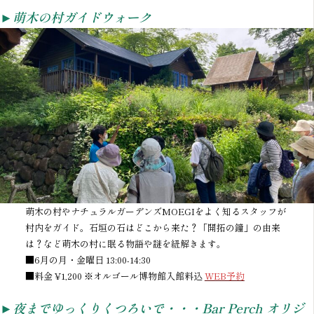
►
萌木の村ガイドウォーク
萌木の村やナチュラルガーデンズMOEGIをよく知るスタッフが
村内をガイド。石垣の石はどこから来た？「開拓の鐘」の由来
は？など萌木の村に眠る物語や謎を紐解きます。
■6月の月・金曜日 13:00-14:30
■料金 ¥1,200 ※オルゴール博物館入館料込
WEB予約
►
夜までゆっくりくつろいで・・・Bar Perch オリジ