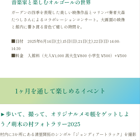
音楽家と楽しむオルゴールの世界
ガーデンの四季を表現した美しい映像作品とマリンバ奏者大森
たつしさんによるコラボレーションコンサート。大画面の映像
と館内に響き渡る音色で癒しの時間を。
■
日付
2025年6月14日(土),15日(日),21日(土),22日(日) 14:00-
14:30
■料金
入館料（大人¥1,000 高大生¥800 小学生 ¥500）+¥500
1ヶ月を通して楽しめるイベント
►歩いて、撮って、オリジナルメモ帳をゲットしよ
う！萌木の村フォトラリー2025
村内に3か所にある清里開拓のシンボル「ジョンディアートラック」を撮影