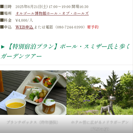
■日時
2025年6月21日(土) 17:00～19:00 開場16:30
■
場所
オルゴール博物館ホール・オブ・ホールズ
■
料金
¥4,000/人
■
申込
WEB申込
または電話（080-7244-0399）
要予約
►【特別宿泊プラン】ポール・スミザー氏と歩く
ガーデンツアー
ブランチボックス（昨年提供）
ホテル前に広がるメドウガーデン
（草原の庭）