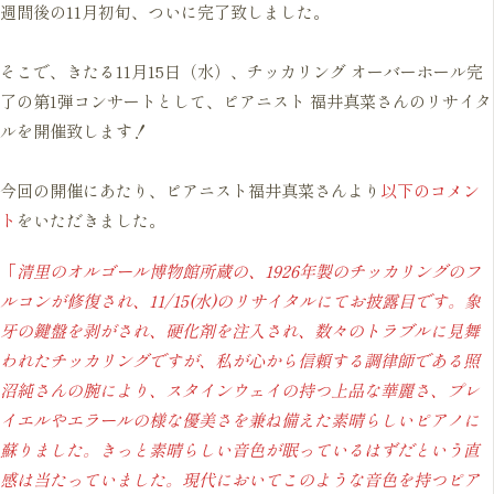
週間後の11月初旬、ついに完了致しました。
そこで、きたる11月15日（水）、チッカリング オーバーホール完
了の第1弾コンサートとして、ピアニスト 福井真菜さんのリサイタ
ルを開催致します！
今回の開催にあたり、ピアニスト福井真菜さんより
以下のコメン
ト
をいただきました。
「
清里のオルゴール博物館所蔵の、1926年製のチッカリングのフ
ルコンが修復され、11/15(水)のリサイタルにてお披露目です。象
牙の鍵盤を剥がされ、硬化剤を注入され、数々のトラブルに見舞
われたチッカリングですが、私が心から信頼する調律師である照
沼純さんの腕により、スタインウェイの持つ上品な華麗さ、プレ
イエルやエラールの様な優美さを兼ね備えた素晴らしいピアノに
蘇りました。きっと素晴らしい音色が眠っているはずだという直
感は当たっていました。現代においてこのような音色を持つピア