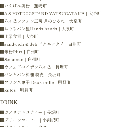
■いえぱん実粉｜韮崎市
■A.S HOTDOGSTAND YATSUGATAKE｜大泉町
■八ヶ岳シフォン工房 月のひるね｜大泉町
■おうちパン屋Hands hands｜大泉町
■山栗食堂｜大泉町
■sandwich & deli ピクニック！｜白州町
■米粉Plus｜白州町
■&maman｜白州町
■カフェドペイザン八ヶ岳｜長坂町
■パンとパン料理 紡麦｜長坂町
■フランス菓子 Deux mille｜明野町
■kiitos｜明野町
DRINK
■カメリアニコティー｜長坂町
■グリーンコーヒー｜小淵沢町