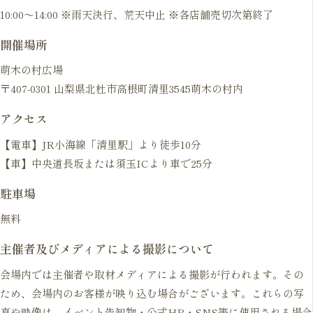
10:00〜14:00 ※雨天決行、荒天中止 ※各店舗売切次第終了
開催場所
萌木の村広場
〒407-0301 山梨県北杜市高根町清里3545萌木の村内
アクセス
【電車】JR小海線「清里駅」より徒歩10分
【車】中央道長坂または須玉ICより車で25分
駐車場
無料
主催者及びメディアによる撮影について
会場内では主催者や取材メディアによる撮影が行われます。その
ため、会場内のお客様が映り込む場合がございます。これらの写
真や映像は、イベント告知物・公式HP・SNS等に使用される場合