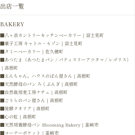
出店一覧
BAKERY
■八ヶ岳カントリーキッチンベーカリー｜富士見町
■菓子工房 キャトル・セゾン｜富士見町
■タミーベーカリー｜佐久穂町
■あつたま（あつたまパン / パティスリーアツタマ / レゴリス）
｜高根町
■えんちゃん。ハウスのぱん屋さん｜高根町
■天然酵母のパン ろくぶんぎ｜高根町
■自然栽培麦工房ナチュ｜高根町
■ごりらのパン屋さん｜高根町
■発酵クオリア｜高根町
■心の虹｜高根町
■天然培養酵母パン Blooming Bakery｜韮崎市
■コーナーポケット｜韮崎市