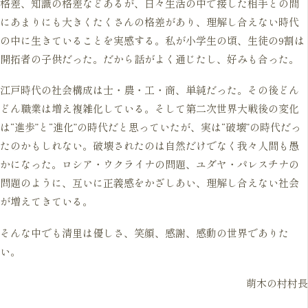
格差、知識の格差などあるが、日々生活の中で接した相手との間
にあまりにも大きくたくさんの格差があり、理解し合えない時代
の中に生きていることを実感する。私が小学生の頃、生徒の9割は
開拓者の子供だった。だから話がよく通じたし、好みも合った。
江戸時代の社会構成は士・農・工・商、単純だった。その後どん
どん職業は増え複雑化している。そして第二次世界大戦後の変化
は“進歩”と“進化”の時代だと思っていたが、実は“破壊”の時代だっ
たのかもしれない。破壊されたのは自然だけでなく我々人間も愚
かになった。ロシア・ウクライナの問題、ユダヤ・パレスチナの
問題のように、互いに正義感をかざしあい、理解し合えない社会
が増えてきている。
そんな中でも清里は優しさ、笑顔、感謝、感動の世界でありた
い。
萌木の村村長