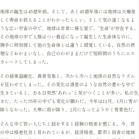
地球の誕生は45億年前。そして、あと45億年後には地球は大爆発
して寿命を終えることがわかったらしい。そして気の遠くなるよ
うな広い宇宙の中で、地球は非常に稀な星で、“生命”が存在する。
その地球の中で人類はつい最近になって誕生した生命体なのに、
勝手に特別視して他の生命体とは違うと錯覚している。自然の摂
理などおかまいなし、自己のわがままだけで短時間のうちにエス
カレートしてしまった。
その結果温暖化、異常気象と、次から次へと地球の自然なリズム
を狂わせてしまった。その変化は清里のような自然の豊かな中で
生きていると、ある日突然“あれっ”と気がつくことが多い。私の生
きた、たった75年の中でも変化が顕わだ。今年は12月、1月に雪が
降らなかった。大寒に雨が降り、2月になってようやく雪景色だ。
そんな中で若い人たちと話をすると経験の格差を感じる。今、世
の中は格差社会と言われているが、経済格差、都市と田舎の地域