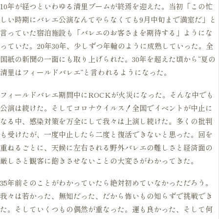
10年が経つといわゆる清里ブームが終焉を迎えた。当初「この忙
しい時期にバレエ公演なんてやらなくても9月中旬まで満室だ」と
言っていた宿泊施設も「バレエのお客さまを期待する」ようにな
っていた。20年30年、少しずつ年輪のように成熟していった。全
国紙の新聞の一面にも取り上げられた。30年を超えた頃から“夏の
清里はフィールドバレエ”と言われるようになった。
フィールドバレエ期間中にROCKが火災になった。そんな中でも
公演は続けた。そしてコロナウイルス！全国でイベントが中止に
なる中、感染対策を万全にして我々は上演し続けた。多くの批判
も受けたが、一度中止したら二度と復活できないと思った。回を
重ねるごとに、天候に左右される野外バレエの難しさと経済面の
厳しさと観客に飽きさせないことの大変さがわかってきた。
35年前そのことがわかっていたら絶対初めていなかっただろう。
我々は若かった、無知だった、だから怖いもの知らずで挑戦でき
た。そしていくつもの偶然が重なった。運も良かった、そして何