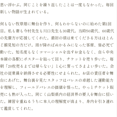
思い浮かぶ。同じことを繰り返したことは一度もなかった。毎回
新しい物語が生まれている。
何もない牧草畑に舞台を作り、何もわからないのに始めた第1回
目。私も妻も今村先生も川口先生も30歳代。当時50歳代、60歳代
の先輩方が応援してくれた。最初の頃は来てくださる方はほとん
ど顔見知の方だけ。雨が降ればぬかるみになった客席、皆必死で
動いた。知名度もなくコマーシャルを出すお金もなく、自ら中央
本線の各駅にポスターを貼って回り、チケットを売り歩いた。毎
朝「20枚売るまでは帰らない」と心に誓ってさまよい歩いた。会
社の従業員を納得させる必要性にせまられた。お店の責任者を舞
台にあげた。舞台裏を見たスタッフはバレエの卓越した運動能力
を理解し、フィールドバレエの価値を悟った。やっとチケット販
売にも熱が入った。同じく山梨県内の経済界の要人を舞台に招い
た。練習を重ねるうちに本人の理解度が高まり、身内を引き連れ
て鑑賞してくれた。