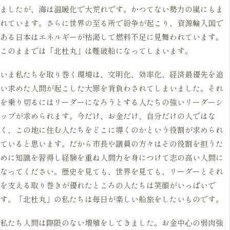
ましたが、海は温暖化で大荒れです。かつてない勢力の嵐にもま
れています。さらに世界の至る所で紛争が起こり、資源輸入国で
ある日本はエネルギーが枯渇して燃料不足に見舞われています。
このままでは「北杜丸」は難破船になってしまいます。
いま私たちを取り巻く環境は、文明化、効率化、経済最優先を追
い求めた人間が起こした大罪を背負わされてしまいました。それ
を乗り切るにはリーダーになろうとする人たちの強いリーダーシ
ップが求められます。今だけ、お金だけ、自分だけの人ではな
く、この地に住む人たちをどこに導くのかという役割が求められ
ていると思います。だから市長や議員の方々はその役割を担うた
めに知識を習得し経験を重ね人間力を身につけて志の高い人間に
なってください。歴史を見ても、世界を見ても、リーダーとそれ
を支える取り巻きが優れたところの人たちは笑顔がいっぱいで
す。「北杜丸」の私たちは毎日が楽しい船旅をしたいものです。
私たち人間は際限のない増殖をしてきました。お金中心の弱肉強