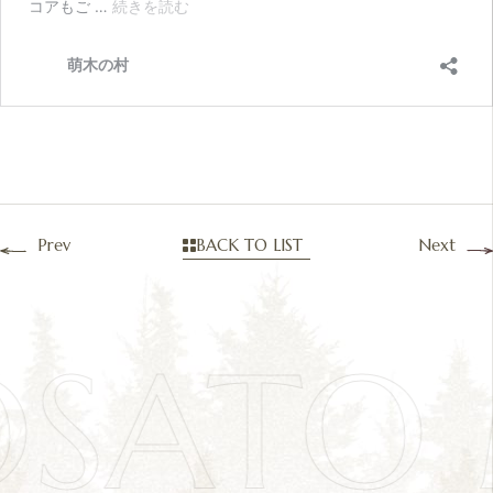
Prev
BACK TO LIST
Next
OSATO