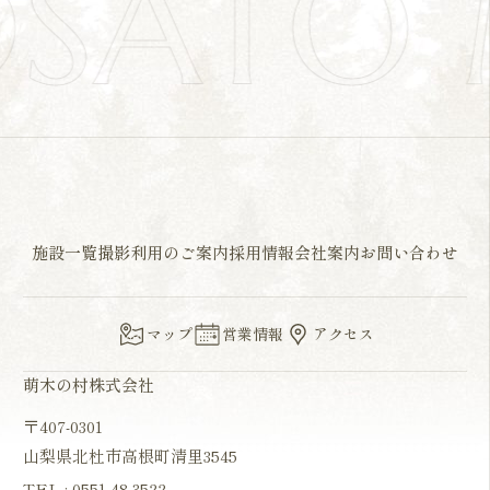
OSATO
施設一覧
撮影利用のご案内
採用情報
会社案内
お問い合わせ
マップ
営業情報
アクセス
萌木の村株式会社
〒407-0301
山梨県北杜市高根町清里3545
TEL :
0551-48-3522