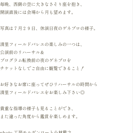
毎晩、西側の空に大きなさそり座を抱き、
開演直後には会場から月も望めます。
写真は７月２９日、休演日夜のゲネプロの様子。
清里フィールドバレエの楽しみの一つは、
公演前のリハーサル＆
プログラム転換前の夜のゲネプロを
チケットなしでご自由に観覧できること！
お好きなお席に座ってぜひリハーサルの時間から
清里フィールドバレエをお楽しみ下さい◎
貴重な指導の様子も見ることができ、
また違った角度から鑑賞を楽しめます。
photo 工房モルゲンロート小林雅之　