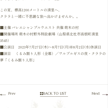
この夏、標高1200メートルの清里へ、
クララと一緒に不思議な旅へ出かけませんか。〟
■主催 バレエシャンブルウエスト 共催 萌木の村
■開催場所 萌木の村野外特設劇場（山梨県北杜市高根町清里
3545）
■公演日 2023年7月27日(木)～8月7日(月)※8月2日(水)休演日
■演目 くるみ割り人形（全幕）／ワルプルギスの夜・クララの
夢「くるみ割り人形」
Prev
BACK TO LIST
Next