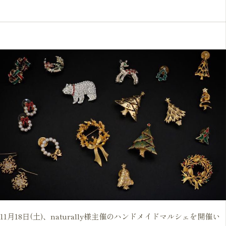
11月18日(土)、naturally様主催のハンドメイドマルシェを開催い