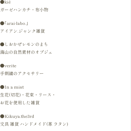
●kié
ガーゼハンカチ・布小物
●｢arai-labo.｣
アイアン.ジャンク雑貨
●しおかぜレモンのまち
海山の自然素材のオブジェ
●verite
手刺繍のアクセサリー
●In a mist
生花(切花)・花束・リース・
お花を使用した雑貨
●Kikuya.the3rd
文具 雑貨 ハンドメイド(革 ラタン)