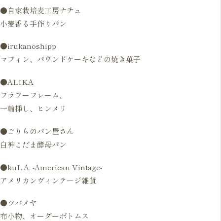
●自家栽培麦工房ナチュ
小麦香る手作りパン
●irukanoshipp
マフィン、パウンドケーキなどの焼き菓子
●ALIKA
フラワーフレーム、
一輪挿し、ヒンメリ
●ごりらのパン屋さん
白神こだま酵母パン
●kuL.A. -American Vintage-
アメリカンヴィンテージ雑貨
●ツバメヤ
布小物、オーダーボトムス