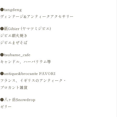
●tangdeng
ヴィンテージ&アンティークアクセサリー
●祇Gibier (ヤマツミジビエ)
ジビエ薪火焼き
ジビエまぜそば
●tsubame_cafe
キャンドル、ハーバリウム等
●antique&brocante FAVORI
フランス、イギリスのアンティーク・
ブロカント雑貨
●八ヶ岳Snowdrop
ゼリー