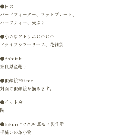
●日の
バードフィーダー、ウッドプレート、
ハーブティー、天ぷら
●小さなアトリエＣＯＣＯ
ドライフラワーリース、花雑貨
●Ashitabi
奈良県産靴下
●似顔絵Hit-me
対面で似顔絵を描きます。
●イット窯
陶
●tukuru*ツクル 革モノ製作所
手縫いの革小物