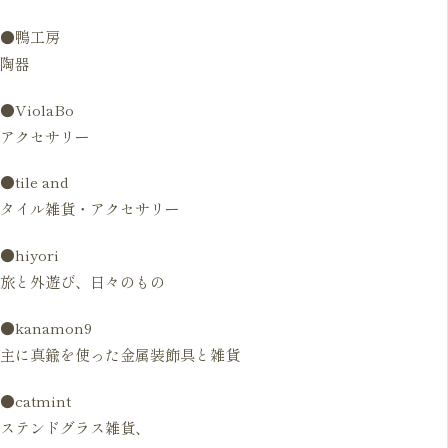
●鴨工房
陶器
●ViolaBo
アクセサリー
●tile and
タイル雑貨・アクセサリー
●hiyori
旅と外遊び、日々のもの
●kanamon9
主に真鍮を使った金属装飾具と雑貨
●catmint
ステンドグラス雑貨、