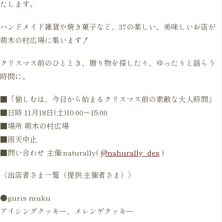
たします。
ハンドメイド雑貨や焼き菓子など、37の楽しい、美味しいお店が
萌木の村広場に集います！
クリスマス前のひととき、贈り物を探したり、ゆったりと語らう
時間に。
■「愉しむは、今日から始まるクリスマス前の素敵な大人時間」
■日時 11月18日(土)10:00～15:00
■場所 萌木の村広場
■雨天中止
■問い合わせ 主催:naturally(
@nahurally_des
)
〈出店者さま一覧（提供:主催者さま）〉
●guris muku
アイシングクッキー、メレンゲクッキー