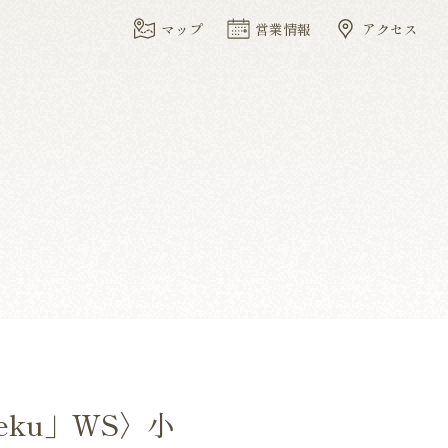
マップ
営業情報
アクセス
eku」WS〉小