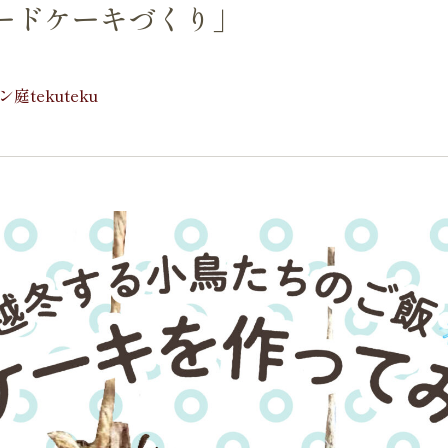
ードケーキづくり」
tekuteku