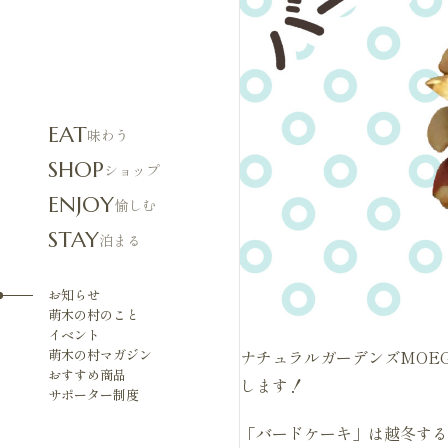
EAT
味わう
SHOP
ショップ
ENJOY
愉しむ
STAY
泊まる
お知らせ
萌木の村のこと
イベント
ナチュラルガーデンズMOEG
萌木の村マガジン
おすすめ商品
します！
サポーター制度
「バードケーキ」は越冬する