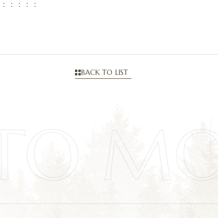
：：：：：
BACK TO LIST
TO MO