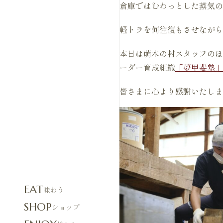
倉庫ではむわっとした蒸気の
軽トラを何往復もさせながら
本日は萌木の村スタッフのほ
ーダー育成組織
「夢甲斐塾」
皆さまに心より感謝いたしま
EAT
味わう
SHOP
ショップ