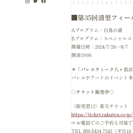
：：：：：：：：：：：：：
■第35回清里フィー
Aプログラム：白鳥の湖
Bプログラム：スペシャルコ
開催日時：2024/7/26―8/
開演19:00
＊「バレエウィーク八ヶ岳20
バレエやアートのイベント多
◇チケット販売中◇
〈販売窓口〉楽天チケット
https://ticket.rakuten.co.j
☞お電話でのご予約も可能で
TEL 050-5434-7343（平日1