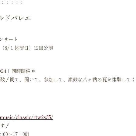
：：：：：
ルドバレエ
ンサート
7 （8/１休演日）12回公演
24」同時開催＊
数！観て、聞いて、参加して、素敵な八ヶ岳の夏を体験してく
p/music/classic/rtw2s35/
す！
0：00～17：00）