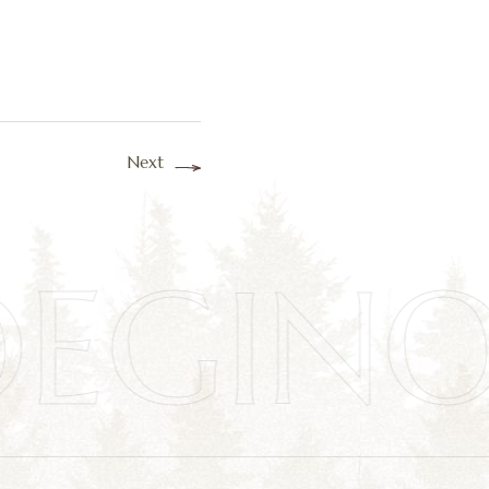
Next
EGIN