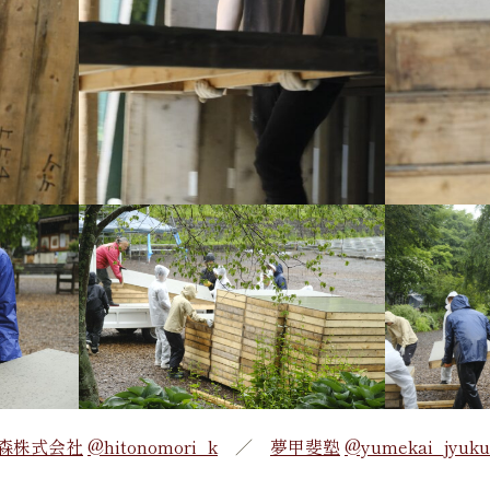
森株式会社
@hitonomori_k
／
夢甲斐塾
@yumekai_jyuku