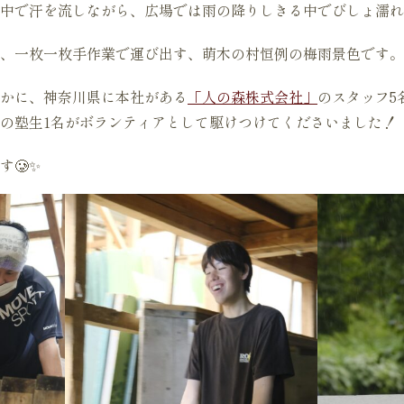
中で汗を流しながら、広場では雨の降りしきる中でびしょ濡れ
、一枚一枚手作業で運び出す、萌木の村恒例の梅雨景色です。
かに、神奈川県に本社がある
「人の森株式会社」
のスタッフ5
の塾生1名がボランティアとして駆けつけてくださいました！
す🥲✨