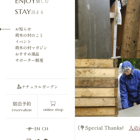
ENJOY
愉しむ
STAY
泊まる
お知らせ
萌木の村のこと
イベント
萌木の村マガジン
おすすめ商品
サポーター制度
ナチュラルガーデン
宿泊予約
online shop
reservation
《💐Special Thanks!
人の
JP
EN
CH