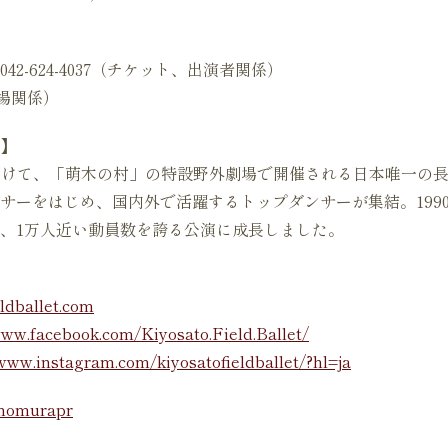
2-624-4037（チケット、出演者関係）
（会場関係）
】
かけて、「萌木の村」の特設野外劇場で開催される日本唯一の
サーをはじめ、国内外で活躍するトップダンサーが集結。1990
て、1万人近い動員数を誇る公演に成長しました。
ldballet.com
www.facebook.com/Kiyosato.Field.Ballet/
/www.instagram.com/kiyosatofieldballet/?hl=ja
nomurapr