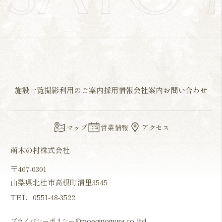
施設一覧
撮影利用のご案内
採用情報
会社案内
お問い合わせ
マップ
営業情報
アクセス
萌木の村株式会社
〒407-0301
山梨県北杜市高根町清里3545
TEL :
0551-48-3522
プライバシーポリシー
©moeginomura co.,ltd.