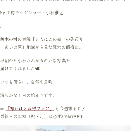
by 工房モルゲンロート小林雅之
.
萌木の村の東隣「ともにこの森」の先辺り
「あいの原」地域から見た霧氷の飯盛山。
早朝から小林さんがきれいな写真を
届けてくれました🕊️
いつも傍らに、自然の息吹。
清らかな１日の始まりです。
📣
「寒いほどお得フェア」
も今週末まで！
最終日の2/23（祝・月）は必ず30%OFF＊