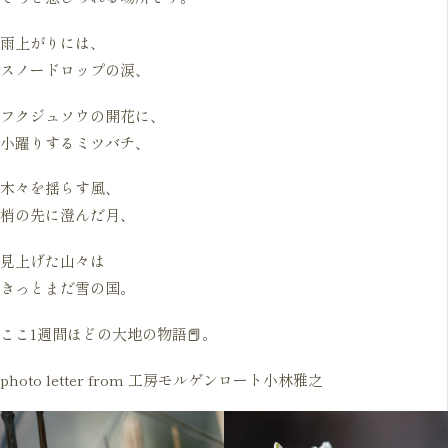
雨上がりには、
スノードロップの涙、
フクジュソウの開花に、
小躍りするミツバチ、
木々を揺らす風、
梢の先に澄んだ月、
見上げた山々は
きっとまだ雪の国。
ここ1週間ほどの大地の物語📕。
photo letter from 工房モルゲンロート小林雅之