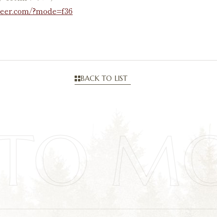
beer.com/?mode=f36
BACK TO LIST
TO M