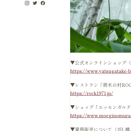
▼公式オンラインショップ（3
https://www.yatsugatake-
▼レストラン「萌木の村ROC
https://rock1971.jp/
▼ショップ「エッセンガルテン
https://www.moeginomura.
▼業務販売について（15L樽、