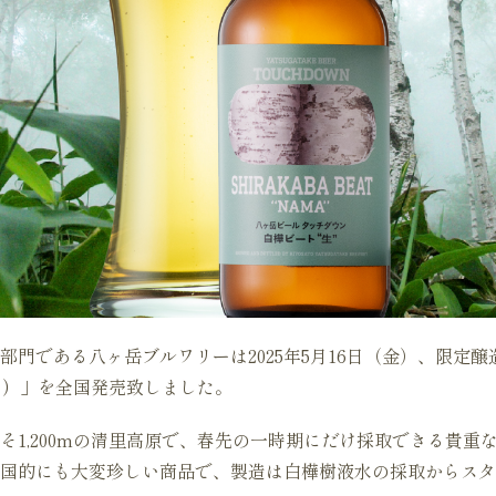
部門である八ヶ岳ブルワリーは2025年5月16日（金）、限定醸
ま）
」を全国発売致しました。
そ1,200mの清里高原で、春先の一時期にだけ採取できる貴重
国的にも大変珍しい商品で、製造は白樺樹液水の採取からスタ