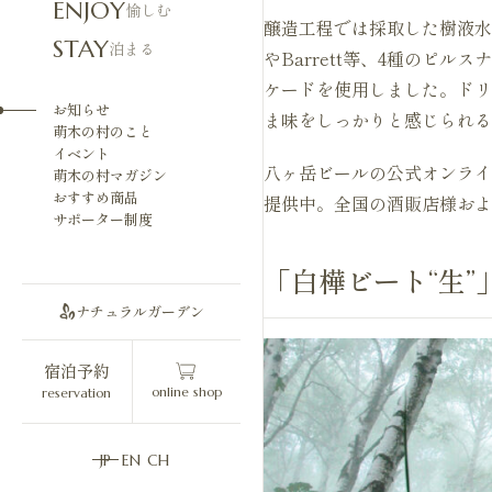
ENJOY
愉しむ
醸造工程では採取した樹液水
STAY
泊まる
やBarrett等、4種のピ
ケードを使用しました。ドリ
お知らせ
ま味をしっかりと感じられる
萌木の村のこと
イベント
八ヶ岳ビールの公式オンライ
萌木の村マガジン
おすすめ商品
提供中。全国の酒販店様およ
サポーター制度
「白樺ビート“生”
ナチュラルガーデン
宿泊予約
online shop
reservation
JP
EN
CH