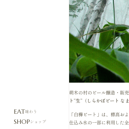
萌木の村のビール醸造・販売
ト“生”（しらかばビート な
EAT
味わう
「白樺ビート」は、標高およ
SHOP
ショップ
仕込み水の一部に利用した全