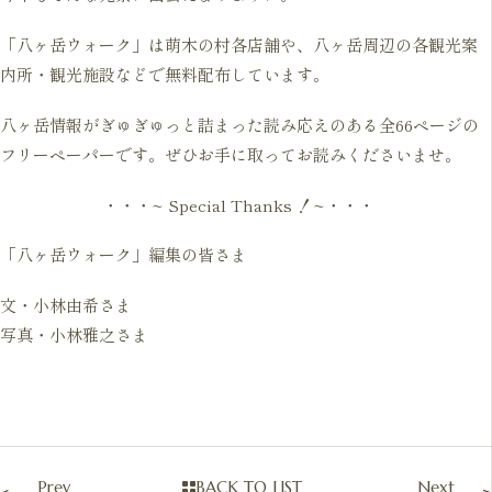
「八ヶ岳ウォーク」は萌木の村各店舗や、八ヶ岳周辺の各観光案
内所・観光施設などで無料配布しています。
八ヶ岳情報がぎゅぎゅっと詰まった読み応えのある全66ページの
フリーペーパーです。ぜひお手に取ってお読みくださいませ。
・・・~ Special Thanks ！~・・・
「八ヶ岳ウォーク」編集の皆さま
文・小林由希さま
写真・小林雅之さま
Prev
BACK TO LIST
Next