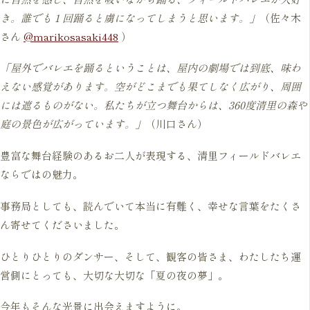
き。誰でも１回踊ると虜になってしまうと思います。」
（佐々木
さん
@marikosasaki448
）
「屋外でバレエを踊るということは、屋内の劇場では到底、味わ
えない感覚があります。空がどこまでも果てしなく広がり、周囲
には遮るものがない。私たちが立つ舞台からは、360度清里の森や
庭の景色が広がっています。」
（川口さん）
豊富な舞台経験のあるお二人が表現する、清里フィールドバレエ
ならではの魅力。
事務局としても、読んでいて本当に有難く、幸せな言葉をたくさ
ん寄せてくださいました。
ひとりひとりのダンサー、そして、観客の皆さま、わたしたち運
営側にとっても、大切な大切な「夏の夜の夢」。
今年もそんな光景に出会えますように。