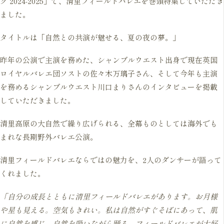
ク 2024-2025」で、清里フィールドバレエを巻頭特集していただき
ました。
タイトルは「自然との共演が魅せる、夏の夜の夢。」
昨年の公演で主演を務めた、シャンブルウエスト出身で現在英国
ロイヤルバレエ団ソストの佐々木万璃子さん、そして今年も主演
を務めるシャンブルウエスト川口まりさんのインタビューを掲載
していただきました。
清里高原の大自然で繰り広げられる、全幕ものとしては海外でも
まれな長期野外バレエ公演。
清里フィールドバレエならではの魅力を、2人のダンサーが語って
くれました。
「自分の成長とともに清里フィールドバレエがあります。お月様
や星も見える。空気もきれい。私は自然がすぐそばにあって、肌
に自然を感じ、自然を吸いながら踊る、フィールドバレエが大好