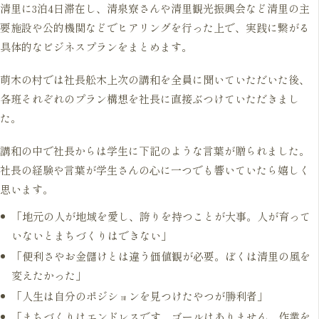
清里に3泊4日滞在し、清泉寮さんや清里観光振興会など清里の主
要施設や公的機関などでヒアリングを行った上で、実践に繋がる
具体的なビジネスプランをまとめます。
萌木の村では社長舩木上次の講和を全員に聞いていただいた後、
各班それぞれのプラン構想を社長に直接ぶつけていただきまし
た。
講和の中で社長からは学生に下記のような言葉が贈られました。
社長の経験や言葉が学生さんの心に一つでも響いていたら嬉しく
思います。
「地元の人が地域を愛し、誇りを持つことが大事。人が育って
いないとまちづくりはできない」
「便利さやお金儲けとは違う価値観が必要。ぼくは清里の風を
変えたかった」
「人生は自分のポジションを見つけたやつが勝利者」
「まちづくりはエンドレスです。ゴールはありません。作業を