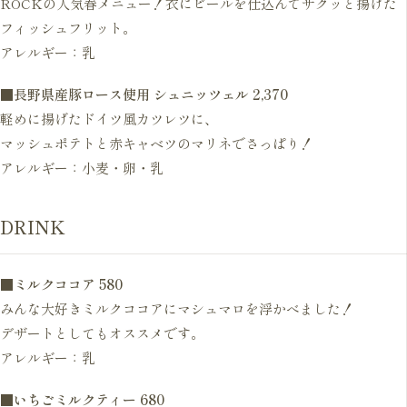
ROCKの人気春メニュー！衣にビールを仕込んでサクッと揚げた
フィッシュフリット。
アレルギー：乳
■
長野県産豚ロース使用 シュニッツェル
2,370
軽めに揚げたドイツ風カツレツに、
マッシュポテトと赤キャベツのマリネでさっぱり！
アレルギー：小麦・卵・乳
DRINK
■
ミルクココア 580
みんな大好きミルクココアにマシュマロを浮かべました！
デザートとしてもオススメです。
アレルギー：乳
■
いちごミルクティー
680