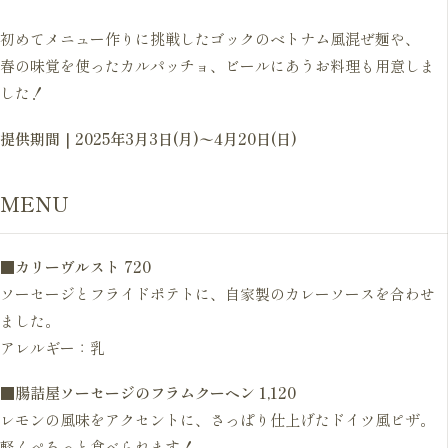
初めてメニュー作りに挑戦したゴックのベトナム風混ぜ麺や、
春の味覚を使ったカルパッチョ、ビールにあうお料理も用意しま
した！
提供期間｜2025年3月3日(月)〜4月20日(日)
MENU
■
カリーヴルスト
720
ソーセージとフライドポテトに、自家製のカレーソースを合わせ
ました。
アレルギー：乳
■
腸詰屋ソーセージのフラムクーヘン
1,120
レモンの風味をアクセントに、さっぱり仕上げたドイツ風ピザ。
軽くぺろっと食べられます！