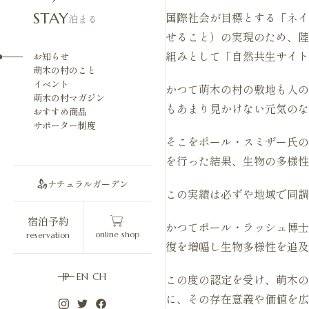
国際社会が目標とする「ネイ
STAY
泊まる
せること）の実現のため、陸
組みとして「自然共生サイト
お知らせ
萌木の村のこと
イベント
かつて萌木の村の敷地も人の
萌木の村マガジン
もあまり見かけない元気のな
おすすめ商品
サポーター制度
そこをポール・スミザー氏の
を行った結果、生物の多様
ナチュラルガーデン
この実績は必ずや地域で同調
宿泊予約
かつてポール・ラッシュ博士
online shop
reservation
復を増幅し生物多様性を追及
JP
EN
CH
この度の認定を受け、萌木の
に、その存在意義や価値を広