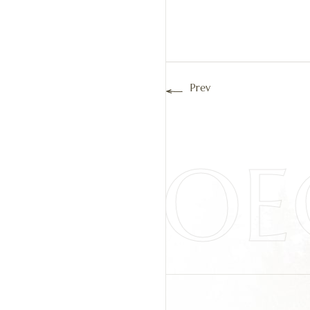
Prev
O MOE