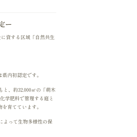
定ー
全に資する区域「自然共生
は県内初認定です。
、約32,000㎡の「萌木
無化学肥料で管理する庭と
物を育てています。
によって生物多様性の保