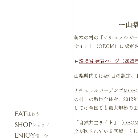
ー山
萌木の村の「ナチュラルガー
サイト」（OECM）に認定
►
環境省 発表ページ（2025
山梨県内では4例目の認定。
ナチュラルガーデンズMOEG
の村」の敷地全体を、201
しては全国でも最大規模の面
EAT
味わう
「自然共生サイト」（OEC
SHOP
ショップ
全が図られている区域」とし
ENJOY
愉しむ