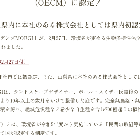
（OECM）に認定！
梨県内に本社のある株式会社としては県内初認
デンズMOEGI」が、2月27日、環境省が定める生物多様性保
されました。
年2月27日付）
北杜市では初認定、また、山梨県に本社のある株式会社として
Iは、ランドスケープデザイナー、ポール・スミザー氏監修のもと
2年より10年以上の歳月をかけて整備した庭です。完全無農薬・
積を誇り、絶滅危惧種など希少な自生種を含む700種超えの植
M）とは、環境省が令和5年度から実施している「民間の取組等
て国が認定する制度です。