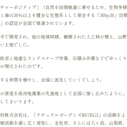
チャーポジティブ」（自然を回復軌道に乗せるため、生物多様
と海の30％以上を健全な生態系として保全する「30by30」
」の認定が全国で推進されています。
手で開発され、他の地域同様、植樹された人工林が増え、山野
い土地でした。
助言と地道なランドスケープ作業、石積み作業などでゆっくり
性が復元されたのです。
する仲間を増やし、全国に波及していくでしょう。
が清里を高冷地農業の先進地として全国に推し広めたように。
してまいります。
村株式会社は、「ナチュラルガーデンズMOEGI」の活動をよ
報活動を通し広く周知し、北杜市、さらには八ヶ岳、山梨県、