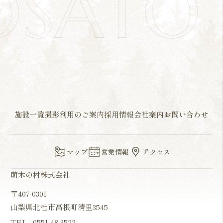
OSAT
施設一覧
撮影利用のご案内
採用情報
会社案内
お問い合わせ
マップ
営業情報
アクセス
萌木の村株式会社
〒407-0301
山梨県北杜市高根町清里3545
TEL :
0551-48-3522