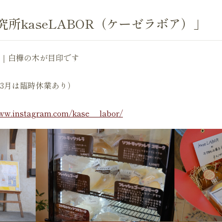
所kaseLABOR（ケーゼラボア）」
｜白樺の木が目印です
～3月は臨時休業あり）
www.instagram.com/kase__labor/