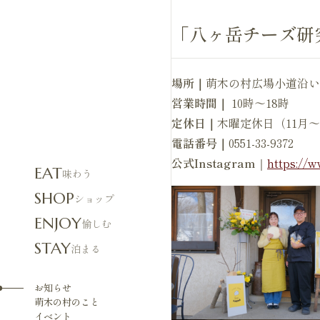
「八ヶ岳チーズ研究
場所｜
萌木の村広場小道沿い
営業時間｜
10時～18時
定休日｜
木曜定休日（11月
電話番号｜
0551-33-9372
公式Instagram
｜
https://
EAT
味わう
SHOP
ショップ
ENJOY
愉しむ
STAY
泊まる
お知らせ
萌木の村のこと
イベント