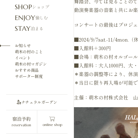
舞踏会、今では見ることので
SHOP
ショップ
動演奏楽器の音楽と共にお楽
ENJOY
愉しむ
コンサートの最後はプロジェ
STAY
泊まる
■2024/9/7sat.-11/4mo
お知らせ
■入館料＋300円
萌木の村のこと
■会場：萌木の村オルゴール
イベント
萌木の村マガジン
■入館料：大人1000円、大・
おすすめ商品
＊楽器の調整等により、休演
サポーター制度
＊当日に限り再入場が可能で
主催：萌木の村株式会社 山梨県北
ナチュラルガーデン
宿泊予約
online shop
reservation