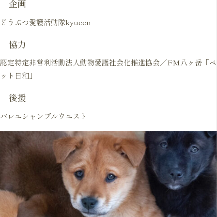
企画
どうぶつ愛護活動隊kyueen
協力
認定特定非営利活動法人動物愛護社会化推進協会／FM八ヶ岳「ペ
ット日和」
後援
バレエシャンブルウエスト