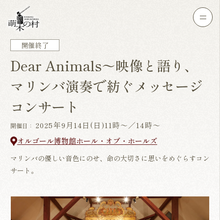
開催終了
Dear Animals～映像と語り、
マリンバ演奏で紡ぐメッセージ
コンサート
2025年9月14日(日)11時～／14時～
開催日：
オルゴール博物館ホール・オブ・ホールズ
マリンバの優しい音色にのせ、命の大切さに思いをめぐらすコン
サート。