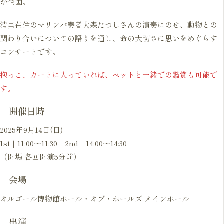
が企画。
清里在住のマリンバ奏者大森たつしさんの演奏にのせ、動物との
関わり合いについての語りを通し、命の大切さに思いをめぐらす
コンサートです。
抱っこ、カートに入っていれば、ペットと一緒での鑑賞も可能で
す。
開催日時
2025年9月14日(日)
1st｜11:00～11:30 2nd｜14:00～14:30
（開場 各回開演5分前）
会場
オルゴール博物館ホール・オブ・ホールズ メインホール
出演