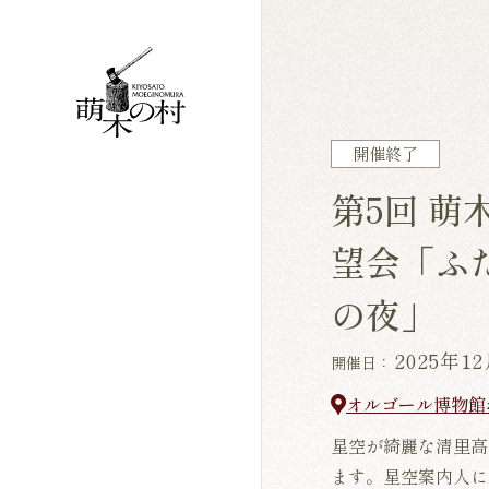
開催終了
第5回 萌
望会「ふ
の夜」
2025年1
開催日：
オルゴール博物館
星空が綺麗な清里高
ます。星空案内人に