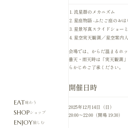
流星群のメカニズム
星座物語 -ふたご座のおは
星景写真スライドショー
星空実天観測／星空案内
会場では、からだ温まるホッ
曇天・雨天時は「実天観測」
らかじめご了承ください。
開催日時
EAT
味わう
2025年12月14日（日）
SHOP
ショップ
20:00〜22:00（開場 19:30）
ENJOY
愉しむ