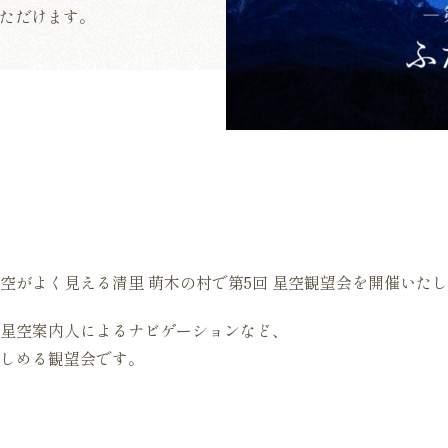
ただけます。
空がよく見える清里 萌木の村で第5回 星空観望会を開催いた
星空案内人によるナビゲーションなど、
しめる観望会です。