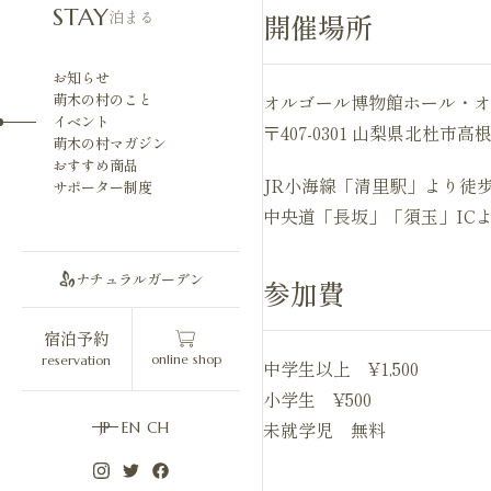
STAY
泊まる
開催場所
お知らせ
萌木の村のこと
オルゴール博物館ホール・オ
イベント
〒407-0301 山梨県北杜市
萌木の村マガジン
おすすめ商品
JR小海線「清里駅」より徒歩
サポーター制度
中央道「長坂」「須玉」ICよ
ナチュラルガーデン
参加費
宿泊予約
online shop
reservation
中学生以上 ¥1,500
小学生 ¥500
未就学児 無料
JP
EN
CH