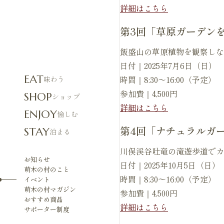
詳細はこちら
第3回「草原ガーデン
飯盛山の草原植物を観察しな
日付｜2025年7月6日（日）
EAT
時間｜8:30〜16:00（予定）
味わう
参加費｜4,500円
SHOP
ショップ
詳細はこちら
ENJOY
愉しむ
第4回「ナチュラルガ
STAY
泊まる
川俣渓谷吐竜の滝遊歩道でカ
お知らせ
日付｜2025年10月5日（日）
萌木の村のこと
時間｜8:30〜16:00（予定）
イベント
萌木の村マガジン
参加費｜4,500円
おすすめ商品
詳細はこちら
サポーター制度