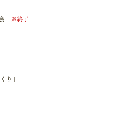
会」
※終了
づくり」