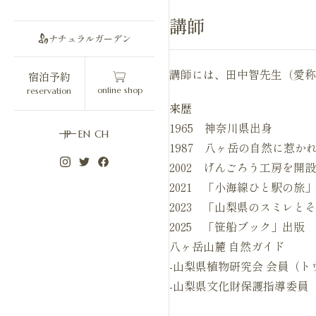
講師
ナチュラルガーデン
講師には、田中智先生（愛称
宿泊予約
online shop
reservation
来歴
1965 神奈川県出身
JP
EN
CH
1987 八ヶ岳の自然に惹
2002 げんごろう工房を開
2021 「小海線ひと駅の旅
2023 「山梨県のスミレと
2025 「笹船ブック」出版
八ヶ岳山麓 自然ガイド
-山梨県植物研究会 会員（
-山梨県文化財保護指導委員