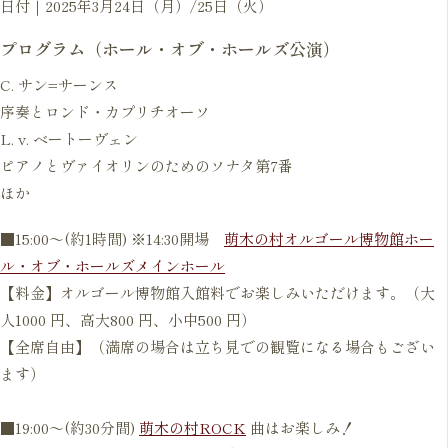
日付｜2025年3月24日（月）/25日（火）
プログラム（ホール・オブ・ホールズ公演）
C. サン=サーンス
序奏とロンド・カプリチオーソ
L. v. ベートーヴェン
ピアノとヴァイオリンのためのソナタ第7番
ほか
■15:00〜(約1時間) ※14:30開場
萌木の村オルゴール博物館ホー
ル・オブ・ホールズメインホール
【料金】オルゴール博物館入館料でお楽しみいただけます。（大
人1000 円、高大800 円、小中500 円）
【全席自由】（満席の場合は立ち見での観覧になる場合もござい
ます）
■19:00〜(約30分間)
萌木の村ROCK
曲はお楽しみ！