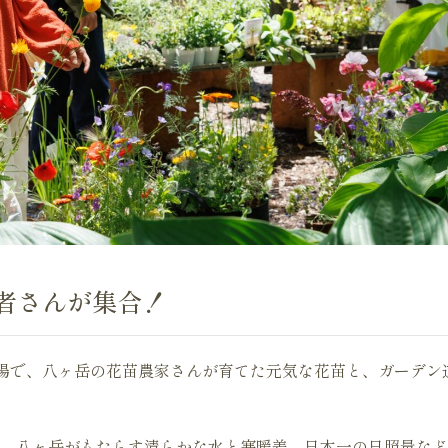
者さんが集合！
広場で、八ヶ岳の花苗農家さんが育てた元気な花苗と、ガーデン
。八ヶ岳がもたらす清らかな水と寒暖差、日本一の日照量など