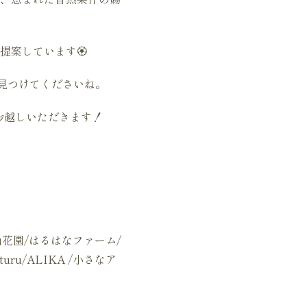
案しています🏵️
見つけてくださいね。
お越しいただきます！
山花園/はるはなファーム/
ru/ALIKA /小さなア