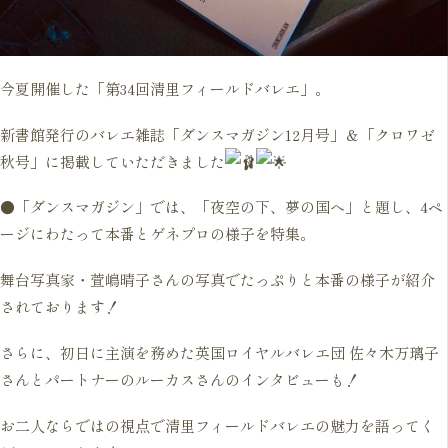
今夏開催した「第34回清里フィールドバレエ」。
新書館発行のバレエ雑誌「ダンスマガジン12月号」＆「クロワゼ
秋号」に掲載していただきました
●「ダンスマガジン」では、「夜空の下、夢の国へ」と題し、4ペ
ージにわたって本番とゲネプロの様子を特集。
舞台写真家・萱嶋晴子さんの写真でたっぷりと本番の様子が紹介
されております！
さらに、初日に主演を務めた英国ロイヤルバレエ団 佐々木万璃子
さんとパートナーのルーカスさんのインタビューも！
お二人ならではの視点で清里フィールドバレエの魅力を語ってく