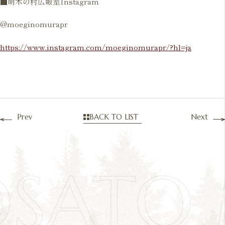
■萌木の村広報室Instagram
@moeginomurapr
https://www.instagram.com/moeginomurapr/?hl=ja
Prev
BACK TO LIST
Next
OSATO