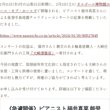
1月31日(水)付の山梨日日新聞に、2月3日(土)に
オルゴール博物館ホ
ール・オブ・ホールズ
で開催される、ピアニスト福井真菜さんに
よる能登半島地震チャリティーコンサートの記事を掲載していた
だきました。
https://www.sannichi.co.jp/article/2024/01/30/80527845
コンサートの収益は、 福井さんと親交のある輪島塗職人・大崎庄
右衛門さんの工房
「大崎漆器店」
へ寄付されます。
今回の地震で、国登録有形文化財にも指定されている大崎さんの
家屋・工房も倒壊の被害に遭いました。コンサートを通して、萌
木の村も微力ですが、再建のご協力ができればと考えています。
お申し込みを受け付けております。詳細は以下をご確認ください
ませ。