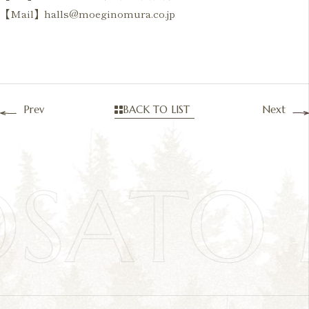
【Mail】halls@moeginomura.co.jp
Prev
BACK TO LIST
Next
OSATO