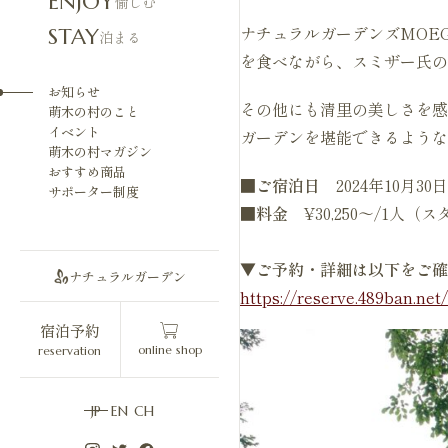
ENJOY
愉しむ
ナチュラルガーデンズMOE
STAY
泊まる
を食べながら、スミザー氏の
お知らせ
その他にも清里の美しさを感
萌木の村のこと
イベント
ガーデンを堪能できるよう
萌木の村マガジン
おすすめ商品
■ご宿泊日
2024年10月30日
サポーター制度
■料金
¥30,250～/1人
▼ご予約・詳細は以下をご確
ナチュラルガーデン
https://reserve.489ban.net
宿泊予約
online shop
reservation
JP
EN
CH