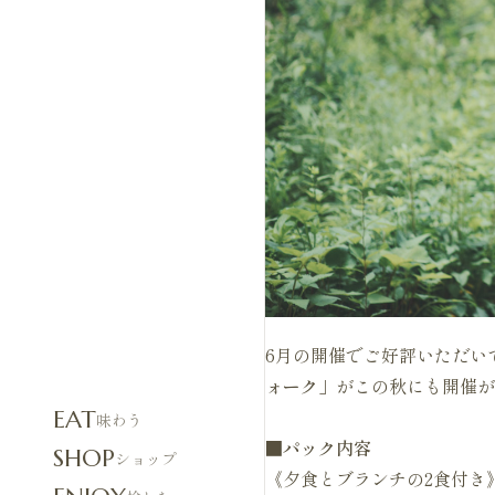
6月の開催でご好評いただい
ォーク」
がこの秋にも開催が
EAT
味わう
■パック内容
SHOP
ショップ
《夕食とブランチの2食付き