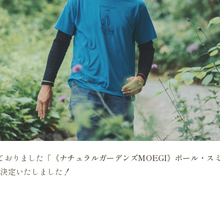
ておりました
「《ナチュラルガーデンズMOEGI》ポール・ス
決定いたしました！
》