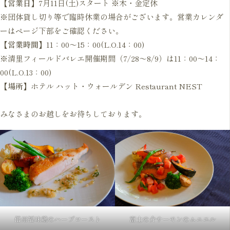
【営業日】
7月11日(土)スタート ※木・金定休
※団体貸し切り等で臨時休業の場合がございます。営業カレンダ
ーはページ下部をご確認ください。
【営業時間】
11：00〜15：00(L.O.14：00)
※清里フィールドバレエ開催期間（7/28～8/9）は11：00〜14：
00(L.O.13：00)
【場所】
ホテル ハット・ウォールデン Restaurant NEST
みなさまのお越しをお待ちしております。
信州福味鶏のハーブロースト
富士の介サーモンのムニエル