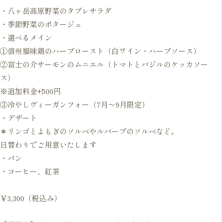
・八ヶ岳高原野菜のタブレサラダ
・季節野菜のポタージュ
・選べるメイン
①信州福味鶏のハーブロースト（白ワイン・ハーブソース）
②富士の介サーモンのムニエル（トマトとバジルのケッカソー
ス）
※追加料金+500円
③冷やしヴィーガンフォー（7月～9月限定）
・デザート
＊リンゴとよもぎのソルベやルバーブのソルベなど。
日替わりでご用意いたします
・パン
・コーヒー、紅茶
￥3,300（税込み）