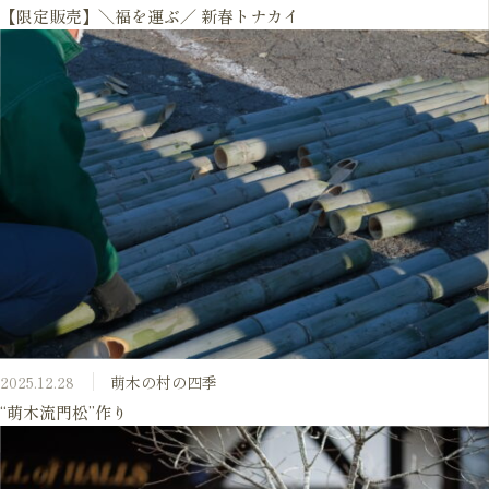
【限定販売】＼福を運ぶ／ 新春トナカイ
2025.12.28
萌木の村の四季
“萌木流門松”作り