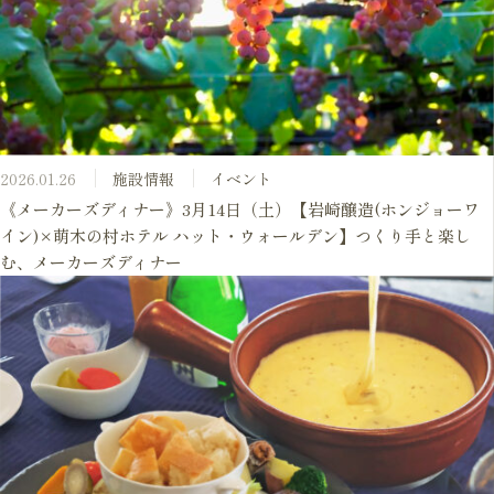
2026.01.26
施設情報
イベント
《メーカーズディナー》3月14日（土）【岩崎醸造(ホンジョーワ
イン)×萌木の村ホテル ハット・ウォールデン】つくり手と楽し
む、メーカーズディナー