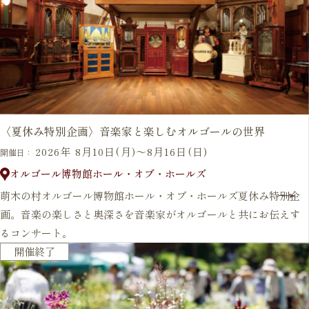
〈夏休み特別企画〉音楽家と楽しむオルゴールの世界
2026年 8月10日(月)～8月16日(日)
開催日：
オルゴール博物館ホール・オブ・ホールズ
萌木の村オルゴール博物館ホール・オブ・ホールズ夏休み特別企
画。音楽の楽しさと奥深さを音楽家がオルゴールと共にお伝えす
るコンサート。
毎年開催
開催終了