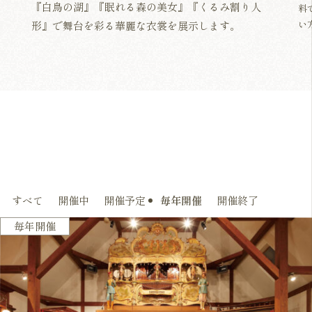
『白鳥の湖』『眠れる森の美女』『くるみ割り人
料
い
形』で舞台を彩る華麗な衣裳を展示します。
すべて
開催中
開催予定
毎年開催
開催終了
開催予定
毎年開催