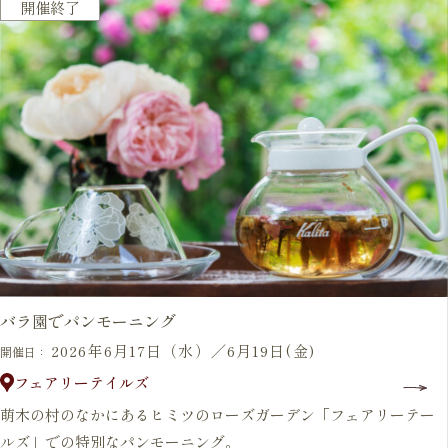
毎年開催
開催終了
バラ園でパンモーニング
2026年6月17日（水）／6月19日(金)
開催日：
フェアリーテイルズ
萌木の村のなかにあるヒミツのローズガーデン「フェアリーテー
ルズ」での特別なパンモーニング。