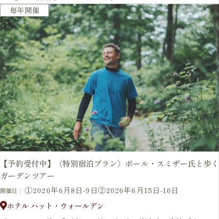
開催終了
毎年開催
【予約受付中】〈特別宿泊プラン〉ポール・スミザー氏と歩く
ガーデンツアー
①2026年6月8日-9日②2026年6月15日-16日
開催日：
ホテル ハット・ウォールデン