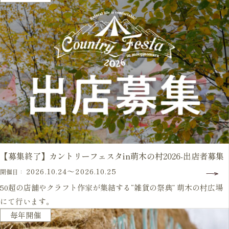
【募集終了】カントリーフェスタin萌木の村2026-出店者募集
2026.10.24～2026.10.25
開催日：
50超の店舗やクラフト作家が集結する“雑貨の祭典” 萌木の村広場
にて行います。
開催予定
毎年開催