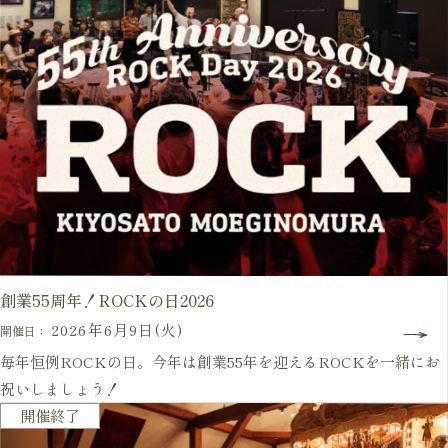
創業55周年！ROCKの日2026
2026年6月9日(火)
開催日：
毎年恒例ROCKの日。今年は創業55年を迎えるROCKを一緒にお
祝いしましょう！
毎年開催
開催終了