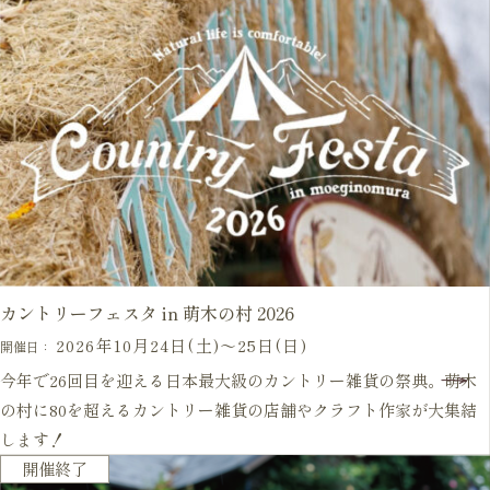
カントリーフェスタ in 萌木の村 2026
2026年10月24日(土)〜25日(日)
開催日：
今年で26回目を迎える日本最大級のカントリー雑貨の祭典。萌木
の村に80を超えるカントリー雑貨の店舗やクラフト作家が大集結
します！
毎年開催
開催終了