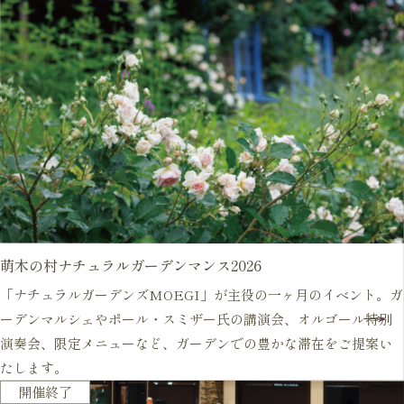
萌木の村ナチュラルガーデンマンス2026
「ナチュラルガーデンズMOEGI」が主役の一ヶ月のイベント。ガ
ーデンマルシェやポール・スミザー氏の講演会、オルゴール特別
演奏会、限定メニューなど、ガーデンでの豊かな滞在をご提案い
たします。
毎年開催
開催終了