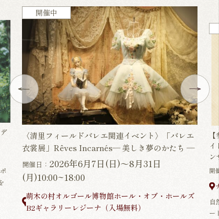
開催中
ーデ
〈清里フィールドバレエ関連イベント〉「バレエ
【
イ
衣裳展」Rêves Incarnés― 美しき夢のかたち ―
ン
2026年6月7日(日)～8月31日
開催日：
ポ
開
(月)10:00~18:00
を
萌木の村オルゴール博物館ホール・オブ・ホールズ
自
B2ギャラリーレジーナ（入場無料）
ー