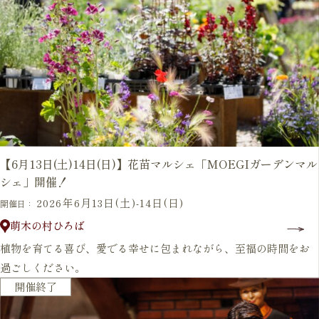
【6月13日(土)14日(日)】花苗マルシェ「MOEGIガーデンマル
シェ」開催！
2026年6月13日(土)-14日(日)
開催日：
萌木の村ひろば
植物を育てる喜び、愛でる幸せに包まれながら、至福の時間をお
過ごしください。
毎年開催
開催終了