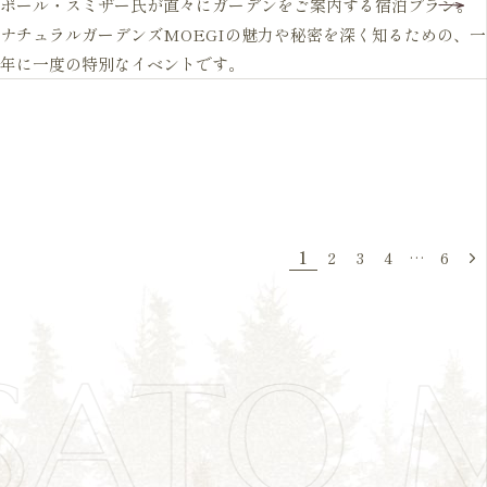
ポール・スミザー氏が直々にガーデンをご案内する宿泊プラン。
ナチュラルガーデンズMOEGIの魅力や秘密を深く知るための、一
年に一度の特別なイベントです。
1
2
3
4
…
6
SATO 
>